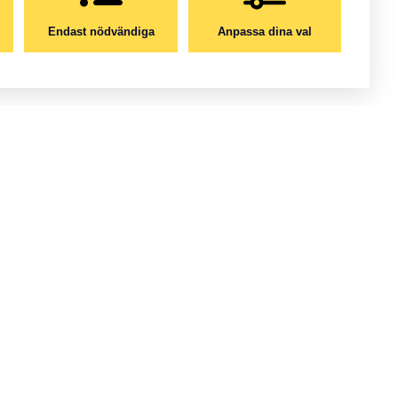
Endast nödvändiga
Anpassa dina val
Miguel Muños Rubilar
ORDETS RÖST
empen på samhället och speglar nutiden. Deras bilder
t redaktionellt innehåll nå ut även till de som varken kan
iktig att värna och lyfta fram.