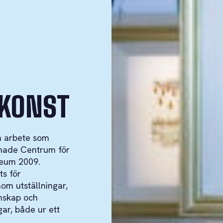
SKONST
h arbete som
pnade Centrum för
useum 2009.
ts för
om utställningar,
nskap och
ar, både ur ett