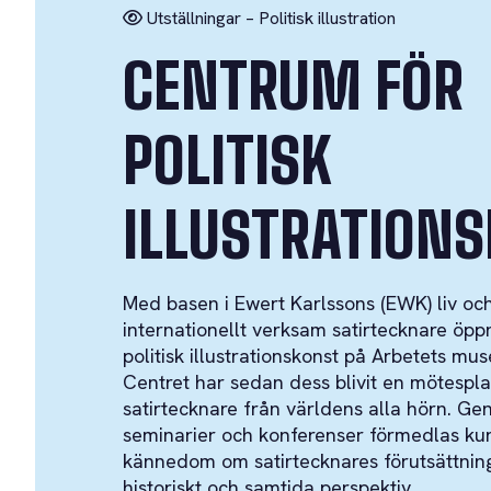
Utställningar – Politisk illustration
CENTRUM FÖR
POLITISK
ILLUSTRATION
Med basen i Ewert Karlssons (EWK) liv oc
internationellt verksam satirtecknare öp
politisk illustrationskonst på Arbetets m
Centret har sedan dess blivit en mötespla
satirtecknare från världens alla hörn. Gen
seminarier och konferenser förmedlas ku
kännedom om satirtecknares förutsättning
historiskt och samtida perspektiv.