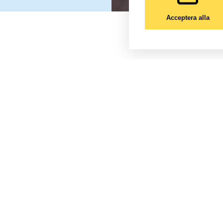
Acceptera alla
AREN SOM DET FRIA 
n del av medielandskapet. Satirtecknarna granskar makten, tar t
t maktens krumbukter.
h kan väcka ett intresse för ett nytt samhälle. Med en bild kan et
mationskälla för eftervärlden, vilket gör denna bildgenre än mer v