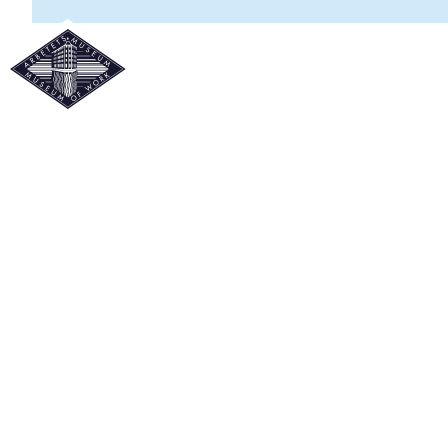
SATIRTECKN
Genom de senaste seklerna har satir och karikatyrer varit e
kanaliserar folkets röst och ger oss möjlighet att skratta å
Den tecknade satiren har betydelse i förändringsprocesser oc
läsa eller skriva. Som samtidsdokument blir bilderna en infor