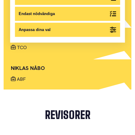
LUDWIG FUNGMARK
Endast nödvändiga
LO
Anpassa dina val
ANDREAS BECKERT
TCO
NIKLAS NÅBO
ABF
REVISORER