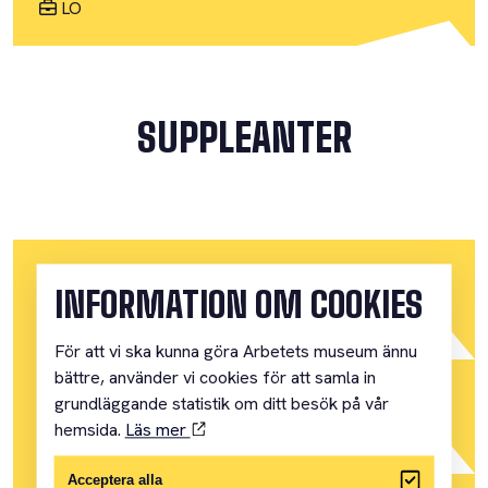
LO
SUPPLEANTER
BIRGITTA SUNDSTRÖM
INFORMATION OM COOKIES
Sensus
För att vi ska kunna göra Arbetets museum ännu
bättre, använder vi cookies för att samla in
KARIN AASEBY
grundläggande statistik om ditt besök på vår
hemsida.
Läs mer
Staten
Acceptera alla