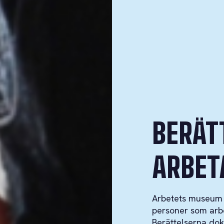
BERÄT
ARBET
Arbetets museum h
personer som arbe
Berättelserna dok