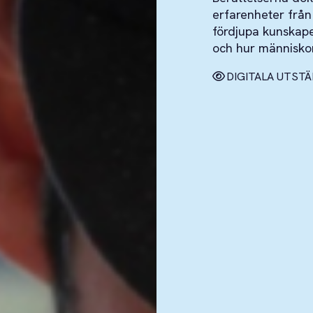
erfarenheter från e
fördjupa kunskap
och hur människorn
DIGITALA UTST