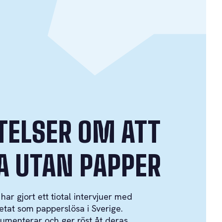
TELSER OM ATT
A UTAN PAPPER
ar gjort ett tiotal intervjuer med
tat som papperslösa i Sverige.
umenterar och ger röst åt deras