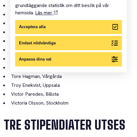
grundläggande statistik om ditt besök på vår
Martin Kull, Vaxholm
hemsida.
Läs mer
Nora Lorek, Göteborg
Rasmus Löfvall, Bålsta
Acceptera alla
Rebecka Uhlin, Hägersten
Roine Magnusson, Örebro
Endast nödvändiga
Sanna Hedlund, Landskrona
Sally Nimstad, Örsundsbro
Anpassa dina val
Sebastian Sardi, Malmö
Tore Hagman, Vårgårda
Troy Enekvist, Uppsala
Victor Paredes, Bålsta
Victoria Olsson, Stockholm
TRE STIPENDIATER UTSES