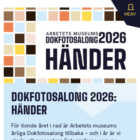
MENY
DOKFOTOSALONG 2026:
HÄNDER
För tionde året i rad är Arbetets museums
årliga Dokfotosalong tillbaka – och i år är vi