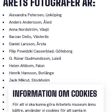
ÅRETS FOTOGRAFER ÄR:
Alexandra Petersen, Linköping
Anders Andersson, Åled
Anna Nordström, Växjö
Barzan Dello, Västerås
Daniel Larsson, Årsta
Filip Powidzki Casserblad, Göteborg
G. Rúnar Gudmundsson, Luleå
Helen Ahlbom, Falun
Henrik Hansson, Borlänge
Jack Mikrut, Stockholm
Joakim Roos, Göteborg
INFORMATION OM COOKIES
Lars Dahlström, Insjön
Linda Nybom, Bagarmossen
För att vi ska kunna göra Arbetets museum ännu
Magnus Fröderberg, Kungsängen
bättre, använder vi cookies för att samla in