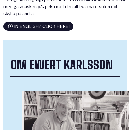
med gasmasken på, peka mot den allt varmare solen och
skylla på andra.
IN ENGLISH? CLICK HERE!
OM EWERT KARLSSON