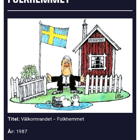
Titel:
Välkomnandet – Folkhemmet
År:
1987