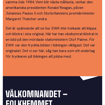
samma öde 1984. Vem blir nästa måltavla, verkar den
amerikanska presidenten Ronald Reagan, påven
Johannes Paulus II och Storbritanniens premiärminister
Margaret Thatcher undra.
Det är spännande att se hur EWK inte tvekade att klippa
och klistra i sina original. Här har han obekymrat klistrat in
en bild på den mördade statsministern Olof Palme. För
EWK var den tryckta bilden i tidningen viktigast. Det var
originalet. Det vi ser här, såg han bara som ett underlag
för tryckaren på tidningen att jobba med.
VÄLKOMNANDET –
FOLKHEMMET