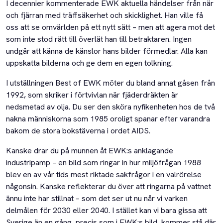
I decennier kommenterade EWK aktuella händelser från när
och fjärran med träffsäkerhet och skicklighet. Han ville få
oss att se omvärlden på ett nytt sätt – men att agera mot det
som inte stod rätt till överlät han till betraktaren. Ingen
undgår att känna de känslor hans bilder förmedlar. Alla kan
uppskatta bilderna och ge dem en egen tolkning.
I utställningen Best of EWK möter du bland annat gåsen från
1992, som skriker i förtvivlan när fjäderdräkten är
nedsmetad av olja. Du ser den sköra nyfikenheten hos de två
nakna människorna som 1985 oroligt spanar efter varandra
bakom de stora bokstäverna i ordet AIDS.
Kanske drar du på munnen åt EWK:s anklagande
industripamp – en bild som ringar in hur miljöfrågan 1988
blev en av vår tids mest riktade sakfrågor i en valrörelse
någonsin. Kanske reflekterar du över att ringarna på vattnet
ännu inte har stillnat – som det ser ut nu når vi varken
delmålen för 2030 eller 2040. I stället kan vi bara gissa att
Sverige än en gång, precis som i EWK:s bild, kommer stå där