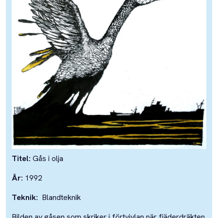
Titel:
Gås i olja
År:
1992
Teknik:
Blandteknik
Bilden av gåsen som skriker i förtvivlan när fjäderdräkten