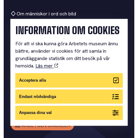
Om människor i ord och bild
INFORMATION OM COOKIES
ARBETETS MUSEUM
För att vi ska kunna göra Arbetets museum ännu
bättre, använder vi cookies för att samla in
grundläggande statistik om ditt besök på vår
Där vi samlar människors minnen och berättelser om
hemsida.
Läs mer
arbete och vardag.
SNABBLÄNKAR
Acceptera alla
VÅRA UTSTÄLLNINGAR
PRAKTISK INFORMATION
Endast nödvändiga
BOKA KONFERENS
Anpassa dina val
BOKA GRUPPBESÖK
ARBETSLIVSMUSEER