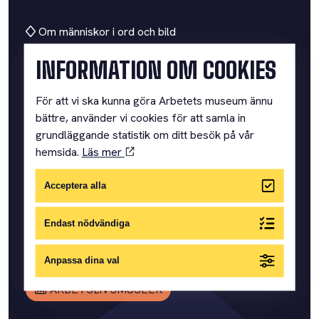
Om människor i ord och bild
INFORMATION OM COOKIES
ARBETETS MUSEUM
För att vi ska kunna göra Arbetets museum ännu
bättre, använder vi cookies för att samla in
grundläggande statistik om ditt besök på vår
Där vi samlar människors minnen och berättelser om
hemsida.
Läs mer
arbete och vardag.
SNABBLÄNKAR
Acceptera alla
VÅRA UTSTÄLLNINGAR
PRAKTISK INFORMATION
Endast nödvändiga
BOKA KONFERENS
Anpassa dina val
BOKA GRUPPBESÖK
ARBETSLIVSMUSEER