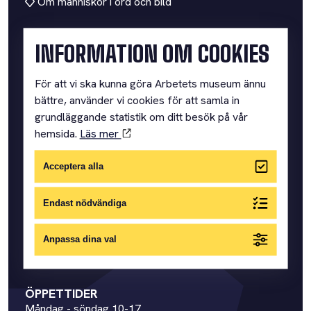
Om människor i ord och bild
INFORMATION OM COOKIES
ARBETETS MUSEUM
För att vi ska kunna göra Arbetets museum ännu
bättre, använder vi cookies för att samla in
Där vi samlar människors minnen och berättelser om
grundläggande statistik om ditt besök på vår
arbete och vardag.
hemsida.
Läs mer
SNABBLÄNKAR
VÅRA UTSTÄLLNINGAR
Acceptera alla
PRAKTISK INFORMATION
Endast nödvändiga
BOKA KONFERENS
BOKA GRUPPBESÖK
Anpassa dina val
ARBETSLIVSMUSEER
ÖPPETTIDER
Måndag - söndag 10-17