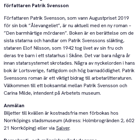
författaren Patrik Svensson
Författaren Patrik Svensson, som vann Augustpriset 2019
för sin bok ”Ålevangeliet”, är nu aktuell med en ny roman –
”Den barmhärtige mördaren”. Boken är en berättelse om de
sista statarna och handlar om Patrik Svenssons släkting,
stataren Elof Nilsson, som 1942 tog livet av sin fru och
deras tre barn i ett statarhus i Skåne. Det var bara några år
innan statarsystemet skrotades. Några av nyckelorden i hans
bok är Lortsverige, fattigdom och hög barnadödlighet. Patrik
Svenssons roman är ett viktigt bidrag till arbetarlitteraturen.
Välkommen till ett boksamtal mellan Patrik Svensson och
Carina Milde, intendent på Arbetets museum.
Anmälan
Biljetter till kvällen är kostnadsfria men förbokas hos
Norrköpings stadsmuseum (Adress: Holmbrogränden 2, 602
21 Norrköping) eller via
Salver
.