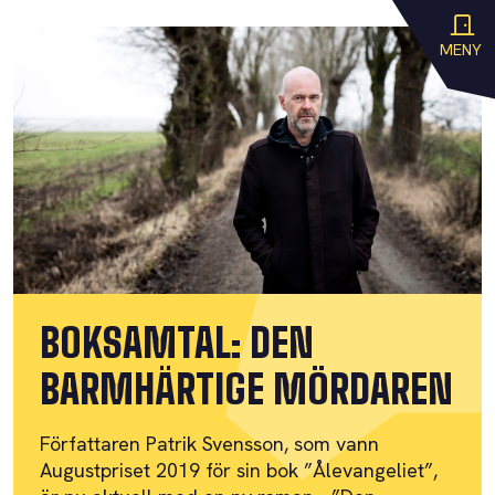
MENY
BOKSAMTAL: DEN
BARMHÄRTIGE MÖRDAREN
Författaren Patrik Svensson, som vann
Augustpriset 2019 för sin bok ”Ålevangeliet”,