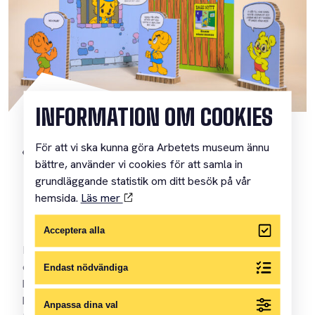
INFORMATION OM COOKIES
För att vi ska kunna göra Arbetets museum ännu
Utställningar
bättre, använder vi cookies för att samla in
BAMSES
grundläggande statistik om ditt besök på vår
hemsida.
Läs mer
KÄLLSPANARVÄSKA
Acceptera alla
Barn och unga blir mer och mer digitala. Det medför att
de i allt tidigare ålder behöver ha ett aktivt samtal om
Endast nödvändiga
källors ursprung. Det samtalet vill vi bidra till. Därför
har vi skapat en vandringsutställning med hjälp av
Anpassa dina val