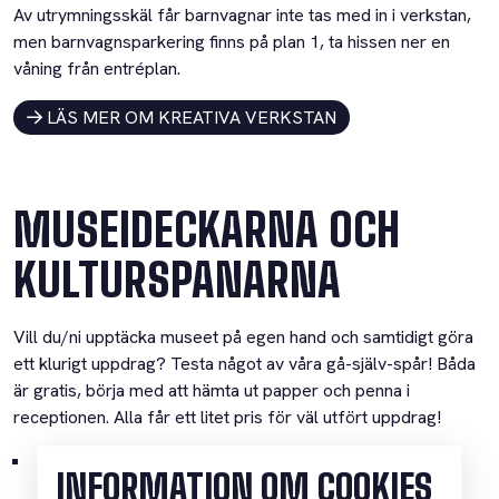
Av utrymningsskäl får barnvagnar inte tas med in i verkstan,
men barnvagnsparkering finns på plan 1, ta hissen ner en
våning från entréplan.
LÄS MER OM KREATIVA VERKSTAN
MUSEIDECKARNA OCH
KULTURSPANARNA
Vill du/ni upptäcka museet på egen hand och samtidigt göra
ett klurigt uppdrag? Testa något av våra gå-själv-spår! Båda
är gratis, börja med att hämta ut papper och penna i
receptionen. Alla får ett litet pris för väl utfört uppdrag!
Museideckarna –
UppfinnarJohanna har sprungit runt i
INFORMATION OM COOKIES
huset och knäppt bilder, kan ni hitta dem? Lös