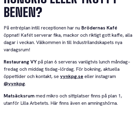
BENEN?
På entréplan intill receptionen har nu
Brödernas Kafé
öppnat! Kafét serverar fika, mackor och riktigt gott kaffe, alla
dagar i veckan. Välkommen in till Industrilandskapets nya
vardagsrum!
Restaurang VY
på plan 6 serveras vanligtvis lunch måndag–
fredag och middag tisdag–lördag. För bokning, aktuella
öppettider och kontakt, se
vynkpg.se
eller instagram
@vynkpg
.
Matsäcksrum
med mikro och sittplatser finns på plan 1,
utanför Lilla Arbetets. Här finns även en amningshörna.