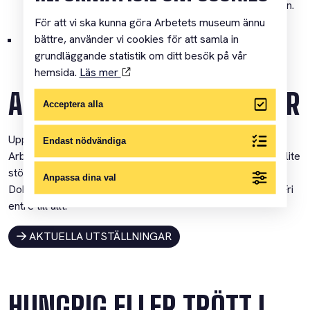
deckaruppdraget tillsammans! Passar även mindre barn.
På svenska eller engelska.
För att vi ska kunna göra Arbetets museum ännu
bättre, använder vi cookies för att samla in
Kulturspanarna –
ett lite klurigare deckaruppdrag för
stora barn och vuxna. På svenska.
grundläggande statistik om ditt besök på vår
hemsida.
Läs mer
AKTUELLA UTSTÄLLNINGAR
Acceptera alla
Upptäck våra utställningar på sportlovet! Allt från Lilla
Endast nödvändiga
Arbetets för de yngsta, till Jobblabb & Jobbcirkus för de lite
större barnen, till UFO Norrköping, EWK-galleriet,
Anpassa dina val
Dokfotosalongen och Digitopia för äldre barn och vuxna. Fri
entré till allt.
AKTUELLA UTSTÄLLNINGAR
HUNGRIG ELLER TRÖTT I