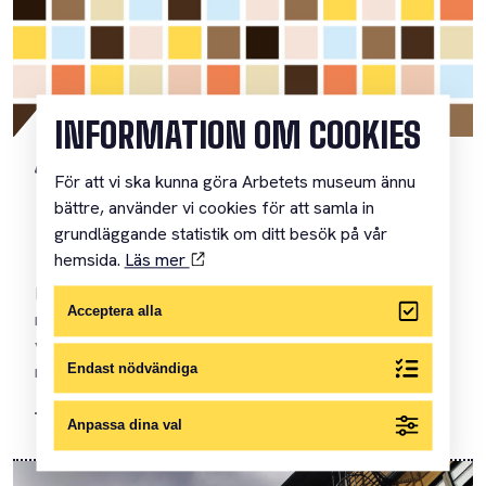
INFORMATION OM COOKIES
23 MARS 2026
För att vi ska kunna göra Arbetets museum ännu
Nu öppnar ansökan till årets
bättre, använder vi cookies för att samla in
grundläggande statistik om ditt besök på vår
Dokfotosalong!
hemsida.
Läs mer
Nu öppnar ansökan till den tionde upplagan av Arbetets
Acceptera alla
museums Dokfotosalong – och nu kliver
yrkesorganisationen Fotograferna in som
medarrangör....
Endast nödvändiga
Anpassa dina val