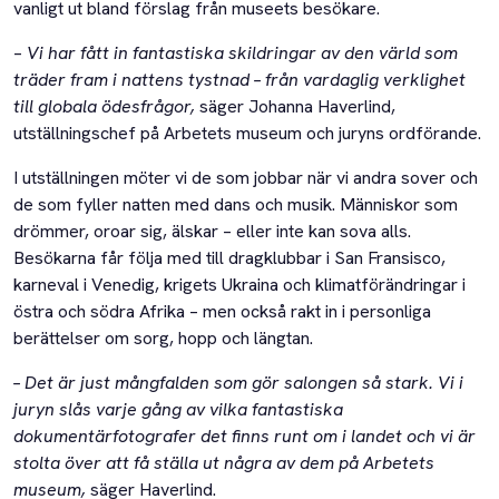
vanligt ut bland förslag från museets besökare.
–
Vi har fått in
fantastiska skildringar av den värld som
träder fram i nattens tystnad – från vardaglig verklighet
till globala ödesfrågor,
säger Johanna Haverlind,
utställningschef på Arbetets museum och juryns ordförande.
I utställningen möter vi de som jobbar när vi andra sover och
de som fyller natten med dans och musik. Människor som
drömmer, oroar sig, älskar – eller inte kan sova alls.
Besökarna får följa med till dragklubbar i San Fransisco,
karneval i Venedig, krigets Ukraina och klimatförändringar i
östra och södra Afrika – men också rakt in i personliga
berättelser om sorg, hopp och längtan.
– Det är just mångfalden som gör salongen så stark.
Vi i
juryn slås varje gång av vilka fantastiska
dokumentärfotografer det finns runt om i landet och vi är
stolta över att få ställa ut några av dem på Arbetets
museum,
säger Haverlind.