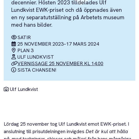
decennier. Hösten 2023 tilldelades Ulf
Lundkvist EWK-priset och då öppnades även
en ny separatutställning på Arbetets museum
med hans bilder.
SATIR
25 NOVEMBER 2023
–
17 MARS 2024
PLAN 3
ULF LUNDKVIST
VERNISSAGE 25 NOVEMBER KL 14.00
SISTA CHANSEN!
Ulf Lundkvist
Lördag 25 november tog Ulf Lundkvist emot EWK-priset. I
anslutning till prisutdelningen invigdes
Det är kul att hålla
på,
med teckningar, skisser och måleri från hans mångåriga