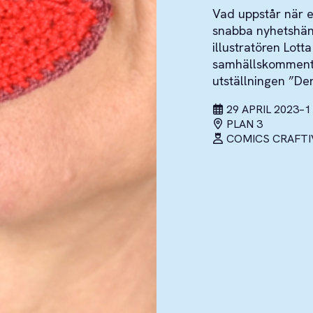
Vad uppstår när e
snabba nyhetshänd
illustratören Lott
samhällskommente
utställningen ”De
29 APRIL 2023
–
1
PLAN 3
COMICS CRAFTI