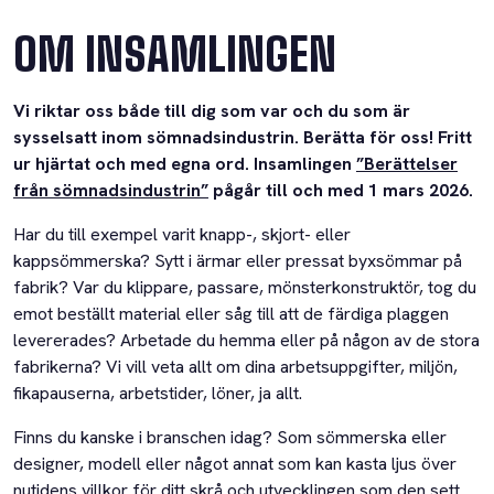
OM INSAMLINGEN
Vi riktar oss både till dig som var och du som är
sysselsatt inom sömnadsindustrin. Berätta för oss! Fritt
ur hjärtat och med egna ord. Insamlingen
”Berättelser
från sömnadsindustrin”
pågår till och med 1 mars 2026.
Har du till exempel varit knapp-, skjort- eller
kappsömmerska? Sytt i ärmar eller pressat byxsömmar på
fabrik? Var du klippare, passare, mönsterkonstruktör, tog du
emot beställt material eller såg till att de färdiga plaggen
levererades? Arbetade du hemma eller på någon av de stora
fabrikerna? Vi vill veta allt om dina arbetsuppgifter, miljön,
fikapauserna, arbetstider, löner, ja allt.
Finns du kanske i branschen idag? Som sömmerska eller
designer, modell eller något annat som kan kasta ljus över
nutidens villkor för ditt skrå och utvecklingen som den sett