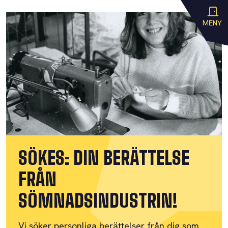
MENY
SÖKES: DIN BERÄTTELSE
FRÅN
SÖMNADSINDUSTRIN!
Vi söker personliga berättelser från dig som