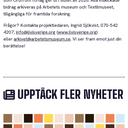
som Ordfront förlag ger ut i slutet av 2026. Alla inskickade
bidrag arkiveras på Arbetets museum och Textilmuseet,
tillgängliga för framtida forskning.
Frågor? Kontakta projektledaren, Ingrid Sjökvist, 070-542
4207,
info@livisverige.org
(
www.livisverige.org
)
eller
arkivet@arbetetsmuseum.se
. Vi ser fram emot just din
berättelse!
UPPTÄCK FLER NYHETER