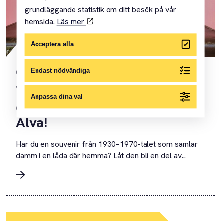
grundläggande statistik om ditt besök på vår
hemsida.
Läs mer
Acceptera alla
17 FEBRUARI 2026
Endast nödvändiga
Vi söker era souvenirer till
Anpassa dina val
den nya utställningen om
Alva!
Har du en souvenir från 1930–1970-talet som samlar
damm i en låda där hemma? Låt den bli en del av...