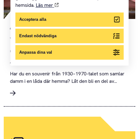
hemsida.
Läs mer
Acceptera alla
17 FEBRUARI 2026
Endast nödvändiga
Vi söker era souvenirer till
den nya utställningen om
Anpassa dina val
Alva!
Har du en souvenir från 1930–1970-talet som samlar
damm i en låda där hemma? Låt den bli en del av...