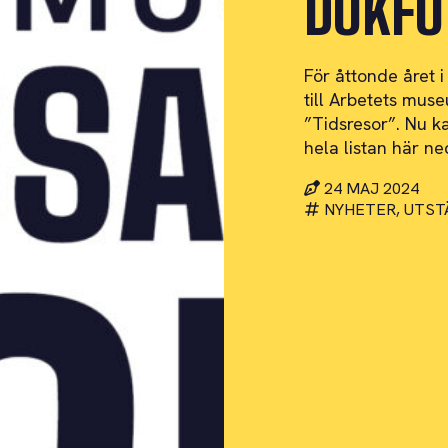
DOKFO
För åttonde året i
till Arbetets mus
”Tidsresor”. Nu ka
hela listan här ne
24 MAJ 2024
NYHETER, UTST