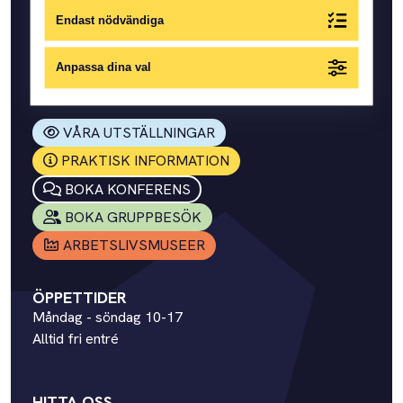
Endast nödvändiga
Där vi samlar människors minnen och berättelser om
Anpassa dina val
arbete och vardag.
SNABBLÄNKAR
VÅRA UTSTÄLLNINGAR
PRAKTISK INFORMATION
BOKA KONFERENS
BOKA GRUPPBESÖK
ARBETSLIVSMUSEER
ÖPPETTIDER
Måndag - söndag 10-17
Alltid fri entré
HITTA OSS