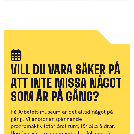
VILL DU VARA SÄKER PÅ
ATT INTE MISSA NÅGOT
SOM ÄR PÅ GÅNG?
På Arbetets museum är det alltid något på
gång. Vi anordnar spännande
programaktiviteter året runt, för alla åldrar.
Upptäck våra evenemang eller följ oss på