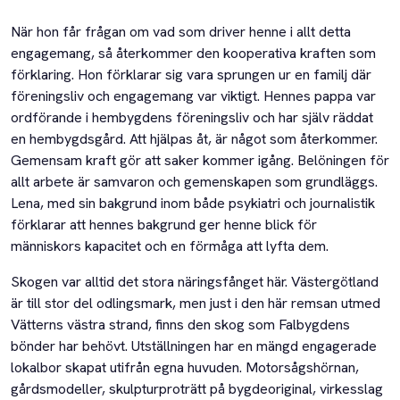
När hon får frågan om vad som driver henne i allt detta
engagemang, så återkommer den kooperativa kraften som
förklaring. Hon förklarar sig vara sprungen ur en familj där
föreningsliv och engagemang var viktigt. Hennes pappa var
ordförande i hembygdens föreningsliv och har själv räddat
en hembygdsgård. Att hjälpas åt, är något som återkommer.
Gemensam kraft gör att saker kommer igång. Belöningen för
allt arbete är samvaron och gemenskapen som grundläggs.
Lena, med sin bakgrund inom både psykiatri och journalistik
förklarar att hennes bakgrund ger henne blick för
människors kapacitet och en förmåga att lyfta dem.
Skogen var alltid det stora näringsfånget här. Västergötland
är till stor del odlingsmark, men just i den här remsan utmed
Vätterns västra strand, finns den skog som Falbygdens
bönder har behövt. Utställningen har en mängd engagerade
lokalbor skapat utifrån egna huvuden. Motorsågshörnan,
gårdsmodeller, skulpturproträtt på bygdeoriginal, virkesslag