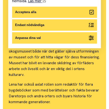
hemsida.
Läs mer
Arbetets museums vänförening har beslutat tilldela
Lena Jonsson, Daretorps intresseförening,
Acceptera alla
utmärkelsen årets arbetsmyra 2024.
Endast nödvändiga
Lena Jonsson har flera årtionden varit en oförtröttlig
drivkraft i Daretorps intresseförening för att föra
Anpassa dina val
föreningen framåt i kulturarvsarbetet. Lena har varit
en stor inspirationskälla när det gäller skapandet av
skogsmuseet både när det gäller själva utformningen
av museet och för att hitta vägar för dess finansiering.
Museet har blivit en levande skildring av förfäders
arbete och livsstil och är en viktig del i ortens
kulturarv.
Lena har också axlat rollen som redaktör för flera
bygdeböcker som med berättelser och fakta bevarar
Daretorps och andra orters och byars historia för
kommande generationer.